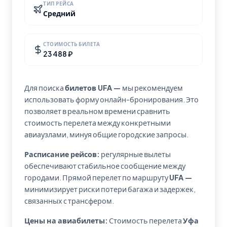
ТИП РЕЙСА
Средний
СТОИМОСТЬ БИЛЕТА
23 488 ₽
Для поиска
билетов UFA —
мы рекомендуем
использовать форму онлайн-бронирования. Это
позволяет в реальном времени сравнить
стоимость перелета между конкретными
авиаузлами, минуя общие городские запросы.
Расписание рейсов:
регулярные вылеты
обеспечивают стабильное сообщение между
городами. Прямой перелет по маршруту
UFA —
минимизирует риски потери багажа и задержек,
связанных с трансфером.
Цены на авиабилеты:
Стоимость перелета
Уфа