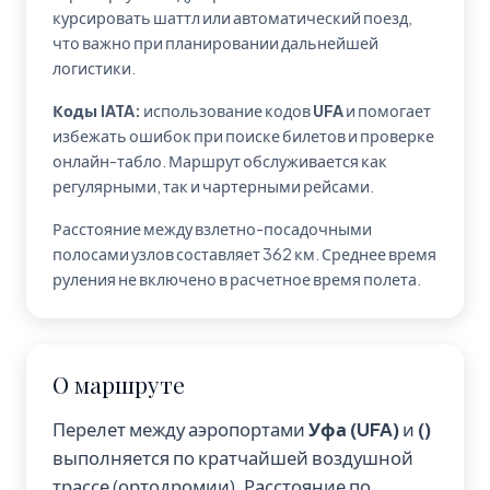
курсировать шаттл или автоматический поезд,
что важно при планировании дальнейшей
логистики.
Коды IATA:
использование кодов
UFA
и
помогает
избежать ошибок при поиске билетов и проверке
онлайн-табло. Маршрут обслуживается как
регулярными, так и чартерными рейсами.
Расстояние между взлетно-посадочными
полосами узлов составляет 362 км. Среднее время
руления не включено в расчетное время полета.
О маршруте
Перелет между аэропортами
Уфа (UFA)
и
()
выполняется по кратчайшей воздушной
трассе (ортодромии). Расстояние по