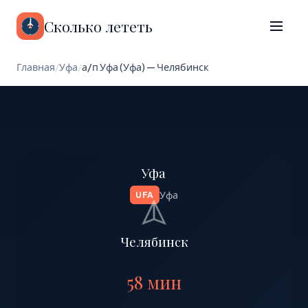
Сколько лететь
Главная
/
Уфа
/
а/п Уфа (Уфа) — Челябинск
Уфа
Уфа
UFA
Челябинск
58 мин