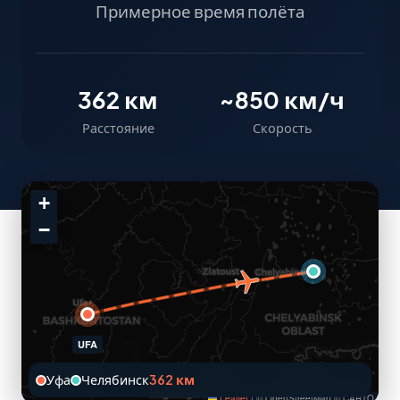
Примерное время полёта
362 км
~850 км/ч
Расстояние
Скорость
+
−
UFA
Уфа
Челябинск
362 км
Leaflet
|
© OpenStreetMap © CARTO