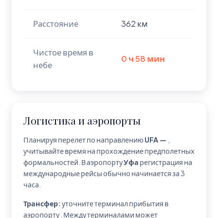
Расстояние
362 км
Чистое время в
0 ч 58 мин
небе
Логистика и аэропорты
Планируя перелет по направлению
UFA —
,
учитывайте время на прохождение предполетных
формальностей. В аэропорту
Уфа
регистрация на
международные рейсы обычно начинается за 3
часа.
Трансфер:
уточните терминал прибытия в
аэропорту
. Между терминалами может