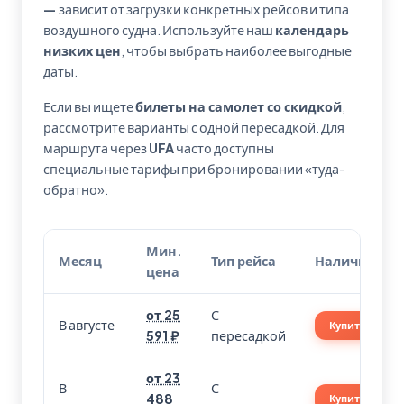
—
зависит от загрузки конкретных рейсов и типа
воздушного судна. Используйте наш
календарь
низких цен
, чтобы выбрать наиболее выгодные
даты.
Если вы ищете
билеты на самолет со скидкой
,
рассмотрите варианты с одной пересадкой. Для
маршрута через
UFA
часто доступны
специальные тарифы при бронировании «туда-
обратно».
Мин.
Месяц
Тип рейса
Наличие
цена
от 25
С
В августе
Купить
591 ₽
пересадкой
от 23
В
С
488
Купить