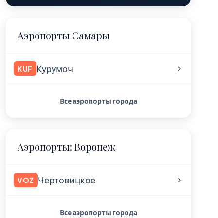
Аэропорты Самары
Курумоч
KUF
Все аэропорты города
Аэропорты: Воронеж
Чертовицкое
VOZ
Все аэропорты города