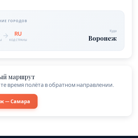
НИЕ ГОРОДОВ
Куда
RU
Воронеж
НЫ
КОД СТРАНЫ
ый маршрут
те время полёта в обратном направлении.
ж — Самара