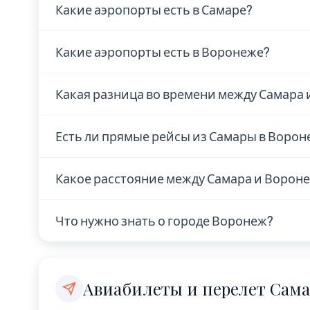
Какие аэропорты есть в Самаре?
В Самаре находится 1 аэропорт: Курумоч (
Какие аэропорты есть в Воронеже?
В Воронеже находится 1 аэропорт: Чертов
Какая разница во времени между Самара
Разница во времени между Самара и Ворон
Есть ли прямые рейсы из Самары в Ворон
отстаёт на 1 ч. Разница небольшая, адапт
Наличие прямых рейсов из Самары в Воро
Какое расстояние между Самара и Ворон
Рекомендуем проверить актуальное расп
поисковиках авиабилетов. Время полёта у
Расстояние по прямой — 758 км. Это коро
Что нужно знать о городе Воронеж?
выходные.
Воронеж — город с населением 1 050 000 
Europe/Moscow.
Авиабилеты и перелет Сам