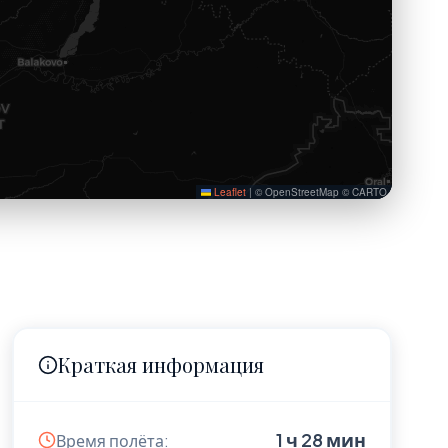
Leaflet
|
© OpenStreetMap © CARTO
Краткая информация
1 ч 28 мин
Время полёта: