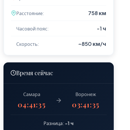
758 км
Расстояние:
-1 ч
Часовой пояс:
~850 км/ч
Скорость:
Время сейчас
Самара
Воронеж
04:41:36
03:41:36
Разница:
-1 ч