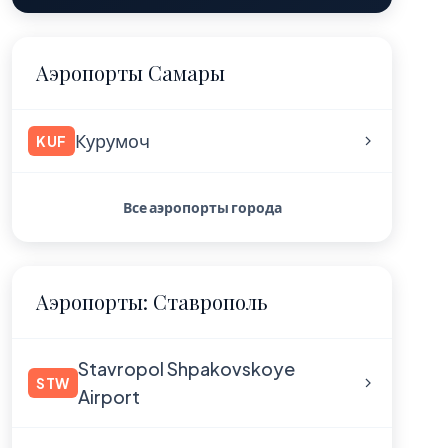
Аэропорты Самары
Курумоч
KUF
Все аэропорты города
Аэропорты: Ставрополь
Stavropol Shpakovskoye
STW
Airport