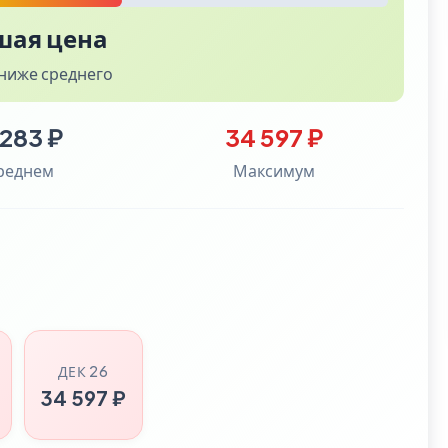
шая цена
ниже среднего
 283 ₽
34 597 ₽
среднем
Максимум
ДЕК 26
34 597 ₽