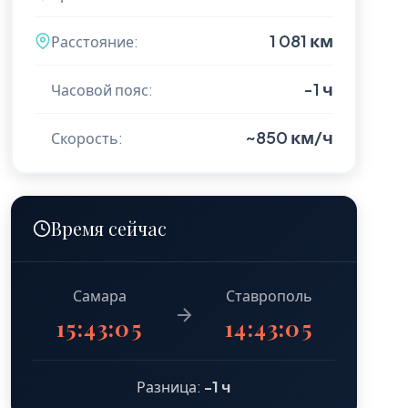
1 081 км
Расстояние:
-1 ч
Часовой пояс:
~850 км/ч
Скорость:
Время сейчас
Самара
Ставрополь
15:43:07
14:43:07
Разница:
-1 ч