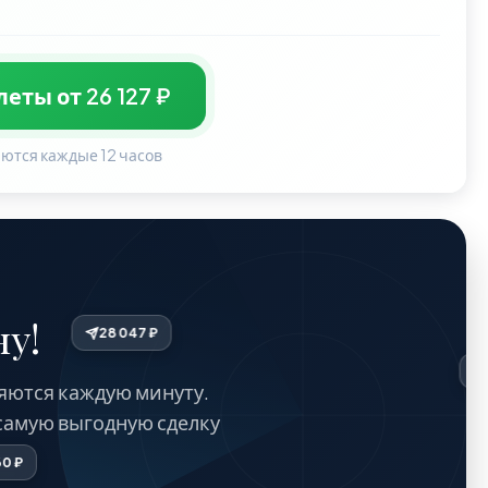
еты от 26 127 ₽
ются каждые 12 часов
у!
28 047 ₽
яются каждую минуту.
самую выгодную сделку
32 360 ₽