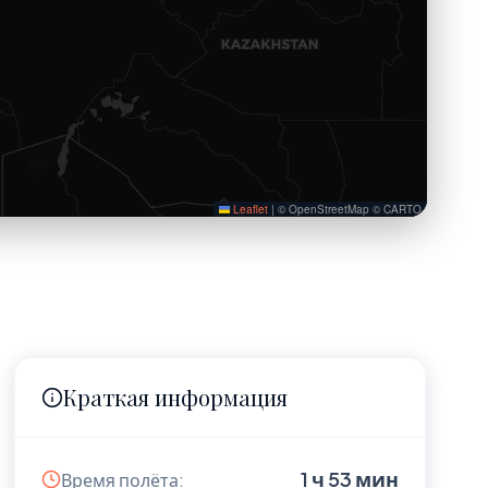
Leaflet
|
© OpenStreetMap © CARTO
Краткая информация
1 ч 53 мин
Время полёта: