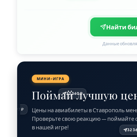
Найти бил
Данные обновля
МИНИ-ИГРА
Поймай лучшую цен
32 360 ₽
Цены на авиабилеты в Ставрополь мен
34 597 ₽
Проверьте свою реакцию — поймайте 
в нашей игре!