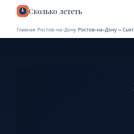
Сколько лететь
Главная
/
Ростов-на-Дону
/
Ростов-на-Дону — Сык