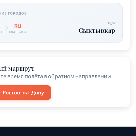
НИЕ ГОРОДОВ
Куда
RU
Сыктывкар
НЫ
КОД СТРАНЫ
ый маршрут
те время полёта в обратном направлении.
 Ростов-на-Дону