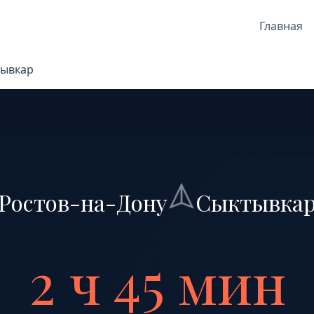
Главная
тывкар
Ростов-на-Дону
Сыктывка
2 ч 45 мин