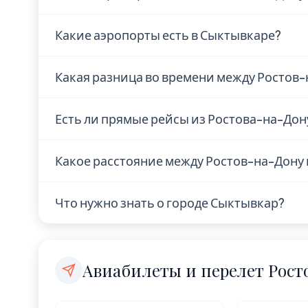
В Ростове-на-Дону находится 1 аэропорт:
Какие аэропорты есть в Сыктывкаре?
В Сыктывкаре находится 1 аэропорт: Sykty
Какая разница во времени между Ростов
Ростов-на-Дону и Сыктывкар находятся в
Есть ли прямые рейсы из Ростова-на-Дон
нет.
Наличие прямых рейсов из Ростова-на-До
Какое расстояние между Ростов-на-Дону
авиакомпании. Рекомендуем проверить а
авиакомпаний или в поисковиках авиабил
Расстояние по прямой — 1 753 км. Это кор
Что нужно знать о городе Сыктывкар?
рейса без пересадок.
выходные.
Сыктывкар — город с населением 240 000
Europe/Moscow.
Авиабилеты и перелет Рос