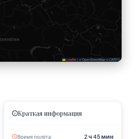
Leaflet
|
© OpenStreetMap © CARTO
Краткая информация
2 ч 45 мин
Время полёта: