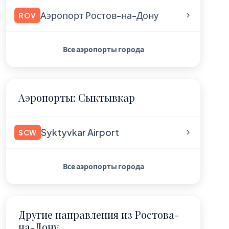
Аэропорт Ростов-на-Дону
ROV
Все аэропорты города
Аэропорты: Сыктывкар
Syktyvkar Airport
SCW
Все аэропорты города
Другие направления из Ростова-
на-Дону