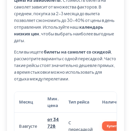
Цены на авиабилеты:
Стоимость билета на
самолет зависит от множества факторов. В
среднем, покупка за 2-3 месяца до вылета
позволяет сэкономить до 30-40% от цены в день
отправления. Используйте наш
календарь
низких цен
, чтобы выбрать наиболее выгодные
даты.
Если вы ищете
билеты на самолет со скидкой
,
рассмотрите варианты с одной пересадкой. Часто
такие рейсы стоят значительно дешевле прямых,
а время стыковки можно использовать для
отдыха между перелетами.
Мин.
Месяц
Тип рейса
Наличие
цена
от 34
С
В августе
728
Купить
пересадкой