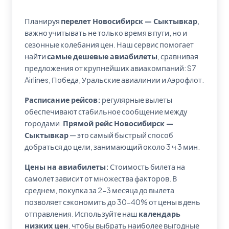
Планируя
перелет Новосибирск — Сыктывкар
,
важно учитывать не только время в пути, но и
сезонные колебания цен. Наш сервис помогает
найти
самые дешевые авиабилеты
, сравнивая
предложения от крупнейших авиакомпаний: S7
Airlines, Победа, Уральские авиалинии и Аэрофлот.
Расписание рейсов:
регулярные вылеты
обеспечивают стабильное сообщение между
городами.
Прямой рейс Новосибирск —
Сыктывкар
— это самый быстрый способ
добраться до цели, занимающий около 3 ч 3 мин.
Цены на авиабилеты:
Стоимость билета на
самолет зависит от множества факторов. В
среднем, покупка за 2-3 месяца до вылета
позволяет сэкономить до 30-40% от цены в день
отправления. Используйте наш
календарь
низких цен
, чтобы выбрать наиболее выгодные