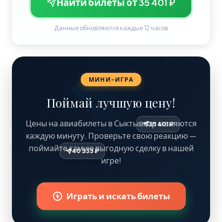
Найти билеты от 35 401 ₽
Данные обновляются каждые 12 часов
МИНИ-ИГРА
Поймай лучшую цену!
Цены на авиабилеты в Сыктывкар меняются
35 4
каждую минуту. Проверьте свою реакцию —
поймайте самую выгодную сделку в нашей
40 333 ₽
игре!
Играть и искать билеты