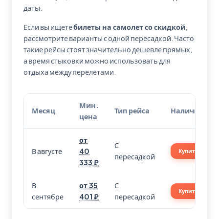
даты.
Если вы ищете
билеты на самолет со скидкой
,
рассмотрите варианты с одной пересадкой. Часто
такие рейсы стоят значительно дешевле прямых,
а время стыковки можно использовать для
отдыха между перелетами.
Мин.
Месяц
Тип рейса
Наличие
цена
от
С
В августе
40
Купить
пересадкой
333 ₽
В
от 35
С
Купить
сентябре
401 ₽
пересадкой