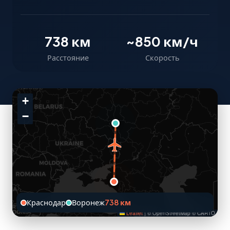
738 км
~850 км/ч
Расстояние
Скорость
+
−
Краснодар
Воронеж
738 км
Leaflet
|
© OpenStreetMap © CARTO