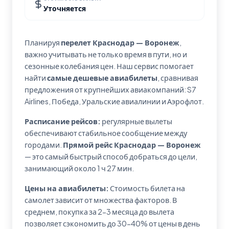
Уточняется
Планируя
перелет Краснодар — Воронеж
,
важно учитывать не только время в пути, но и
сезонные колебания цен. Наш сервис помогает
найти
самые дешевые авиабилеты
, сравнивая
предложения от крупнейших авиакомпаний: S7
Airlines, Победа, Уральские авиалинии и Аэрофлот.
Расписание рейсов:
регулярные вылеты
обеспечивают стабильное сообщение между
городами.
Прямой рейс Краснодар — Воронеж
— это самый быстрый способ добраться до цели,
занимающий около 1 ч 27 мин.
Цены на авиабилеты:
Стоимость билета на
самолет зависит от множества факторов. В
среднем, покупка за 2-3 месяца до вылета
позволяет сэкономить до 30-40% от цены в день