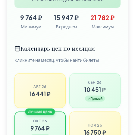
9 764 ₽
15 947 ₽
21 782 ₽
Минимум
В среднем
Максимум
Календарь цен по месяцам
Кликните на месяц, чтобы найти билеты
СЕН 26
АВГ 26
10 451 ₽
16 441 ₽
Прямой
ЛУЧШАЯ ЦЕНА
ОКТ 26
НОЯ 26
9 764 ₽
16 750 ₽