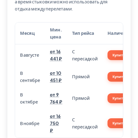
а время стыковки можно использовать для
отдыха между перелетами.
Мин.
Месяц
Тип рейса
Наличие
цена
от 16
С
В августе
Купить
441 ₽
пересадкой
В
от 10
Прямой
Купить
сентябре
451 ₽
В
от 9
Прямой
Купить
октябре
764 ₽
от 16
С
В ноябре
750
Купить
пересадкой
₽