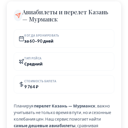
пересадок.
Россия. Часовой пояс: Europe/Moscow.
Авиабилеты и перелет Казань
— Мурманск
КОГДА БРОНИРОВАТЬ
за 60-90 дней
ТИП РЕЙСА
Средний
СТОИМОСТЬ БИЛЕТА
9 764 ₽
Планируя
перелет Казань — Мурманск
, важно
учитывать не только время в пути, но и сезонные
колебания цен. Наш сервис помогает найти
самые дешевые авиабилеты
, сравнивая