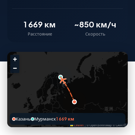
1 669 км
~850 км/ч
Расстояние
Скорость
+
−
Казань
Мурманск
1 669 км
Leaflet
|
© OpenStreetMap © CARTO