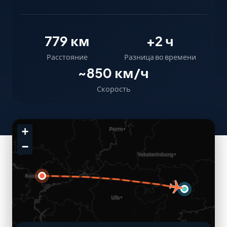
779 км
+2 ч
Расстояние
Разница во времени
~850 км/ч
Скорость
+
−