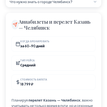
Что нужно знать о городе Челябинск?
авиакомпаний или в поисковиках авиабилетов.
перелёт, удобно для поездки на выходные.
Время полёта указано для прямого рейса без
Челябинск — город с населением 1 200 000 человек,
пересадок.
Россия. Часовой пояс: Asia/Yekaterinburg.
Авиабилеты и перелет Казань
— Челябинск
КОГДА БРОНИРОВАТЬ
за 60-90 дней
ТИП РЕЙСА
Средний
СТОИМОСТЬ БИЛЕТА
18 799 ₽
Планируя
перелет Казань — Челябинск
, важно
учитывать не только время в пути, но и сезонные