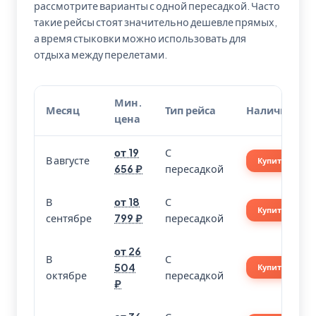
рассмотрите варианты с одной пересадкой. Часто
такие рейсы стоят значительно дешевле прямых,
а время стыковки можно использовать для
отдыха между перелетами.
Мин.
Месяц
Тип рейса
Наличие
цена
от 19
С
В августе
Купить
656 ₽
пересадкой
В
от 18
С
Купить
сентябре
799 ₽
пересадкой
от 26
В
С
504
Купить
октябре
пересадкой
₽