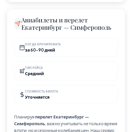
рейса без пересадок.
Симферополь — город с населением 340 000
человек, Россия. Часовой пояс: Europe/Simferopol.
Авиабилеты и перелет
Екатеринбург — Симферополь
КОГДА БРОНИРОВАТЬ
за 60-90 дней
ТИП РЕЙСА
Средний
СТОИМОСТЬ БИЛЕТА
Уточняется
Планируя
перелет Екатеринбург —
Симферополь
, важно учитывать не только время
в пути, но и сезонные колебания цен. Наш сервис