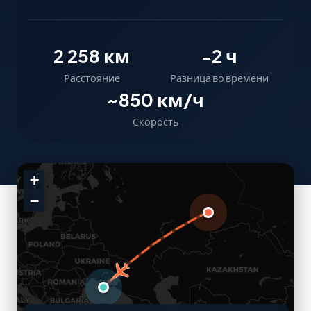
2 258 км
-2 ч
Расстояние
Разница во времени
~850 км/ч
Скорость
+
−